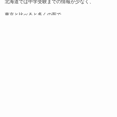
北海道では中学受験までの情報が少なく、
東京と比べると多くの面で
教育格差を感じることがあります。
足りないことも、わからないことも
たくさんあります💦
そんな状況だからこそ、
今、ここでできることを
家族で一緒に考え、調べ、挑戦することが
大切だと考えています。