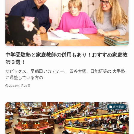
中学受験塾と家庭教師の併用もあり！おすすめ家庭教
師３選！
サピックス、早稲田アカデミー、 四谷大塚、日能研等の 大手塾
に通塾している方の…
2024年7月28日
進学実績