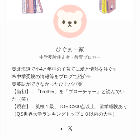
ひぐま一家
中学受験伴走者・教育ブロガー
🌸北海道で小4と年中の子育てに愛と情熱を注ぐ✨
🌸中学受験の情報等をブログで紹介✨
🌸英語ができなかったひぐパパ🐻
【当初】：「brother」を「ブローチャー」と読んでい
た（笑）
【現在】：英検１級、TOEIC900点以上、留学経験あり
（QS世界大学ランキングトップ１０以内の大学）