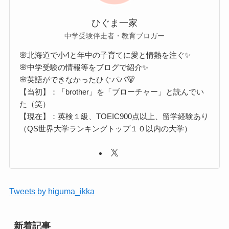
ひぐま一家
中学受験伴走者・教育ブロガー
🌸北海道で小4と年中の子育てに愛と情熱を注ぐ✨
🌸中学受験の情報等をブログで紹介✨
🌸英語ができなかったひぐパパ🐻
【当初】：「brother」を「ブローチャー」と読んでい
た（笑）
【現在】：英検１級、TOEIC900点以上、留学経験あり
（QS世界大学ランキングトップ１０以内の大学）
Tweets by higuma_ikka
新着記事