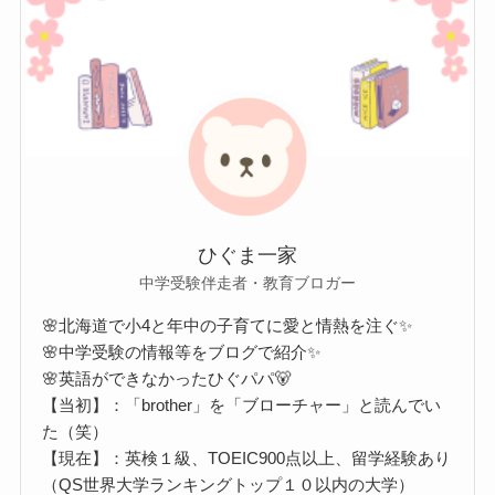
ひぐま一家
中学受験伴走者・教育ブロガー
🌸北海道で小4と年中の子育てに愛と情熱を注ぐ✨
🌸中学受験の情報等をブログで紹介✨
🌸英語ができなかったひぐパパ🐻
【当初】：「brother」を「ブローチャー」と読んでい
た（笑）
【現在】：英検１級、TOEIC900点以上、留学経験あり
（QS世界大学ランキングトップ１０以内の大学）