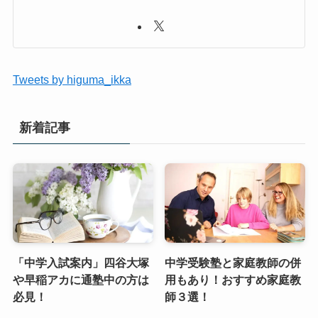
Tweets by higuma_ikka
新着記事
「中学入試案内」四谷大塚
中学受験塾と家庭教師の併
や早稲アカに通塾中の方は
用もあり！おすすめ家庭教
必見！
師３選！