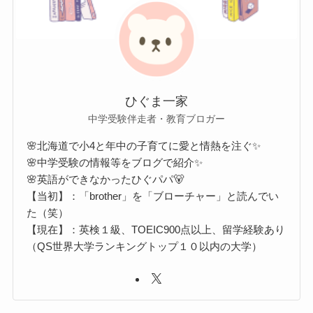
ひぐま一家
中学受験伴走者・教育ブロガー
🌸北海道で小4と年中の子育てに愛と情熱を注ぐ✨
🌸中学受験の情報等をブログで紹介✨
🌸英語ができなかったひぐパパ🐻
【当初】：「brother」を「ブローチャー」と読んでい
た（笑）
【現在】：英検１級、TOEIC900点以上、留学経験あり
（QS世界大学ランキングトップ１０以内の大学）