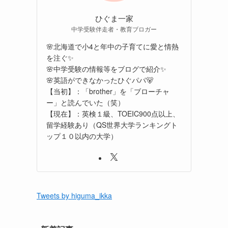
ひぐま一家
中学受験伴走者・教育ブロガー
🌸北海道で小4と年中の子育てに愛と情熱
を注ぐ✨
🌸中学受験の情報等をブログで紹介✨
🌸英語ができなかったひぐパパ🐻
【当初】：「brother」を「ブローチャ
ー」と読んでいた（笑）
【現在】：英検１級、TOEIC900点以上、
留学経験あり（QS世界大学ランキングト
ップ１０以内の大学）
Tweets by higuma_ikka