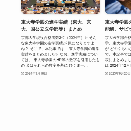
東大寺学園の進学実績（東大、京
東大寺学園
大、国公立医学部等）まとめ
能研、サピ
京都大学現役合格者数3位（2024年）✨ そん
京大医学部合格
な東大寺学園の進学実績が 気になりますよ
学、東大寺学園
ね？ そこで、本記事では、 東大寺学園の進学
が どのくらい
実績をまとめました✨ なお、進学実績につい
で、本記事では
ては、 東大寺学園のHP等の数字を引用したも
表にまとめまし
の 又はそれらの数字を基に ひぐま一...
は 2024年12
2024年3月18日
2023年9月20日