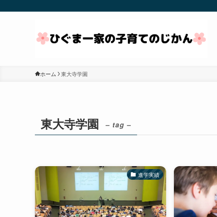
ホーム
東大寺学園
東大寺学園
– tag –
進学実績