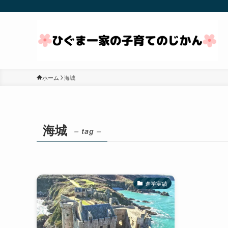
ホーム
海城
海城
– tag –
進学実績