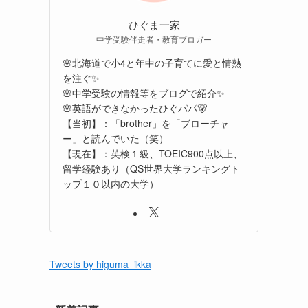
ひぐま一家
中学受験伴走者・教育ブロガー
🌸北海道で小4と年中の子育てに愛と情熱
を注ぐ✨
🌸中学受験の情報等をブログで紹介✨
🌸英語ができなかったひぐパパ🐻
【当初】：「brother」を「ブローチャ
ー」と読んでいた（笑）
【現在】：英検１級、TOEIC900点以上、
留学経験あり（QS世界大学ランキングト
ップ１０以内の大学）
Tweets by higuma_ikka