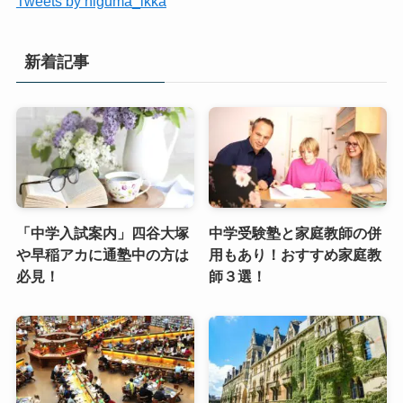
Tweets by higuma_ikka
新着記事
「中学入試案内」四谷大塚
中学受験塾と家庭教師の併
や早稲アカに通塾中の方は
用もあり！おすすめ家庭教
必見！
師３選！