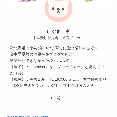
ひぐま一家
中学受験伴走者・教育ブロガー
🌸北海道で小4と年中の子育てに愛と情熱を注ぐ✨
🌸中学受験の情報等をブログで紹介✨
🌸英語ができなかったひぐパパ🐻
【当初】：「brother」を「ブローチャー」と読んでい
た（笑）
【現在】：英検１級、TOEIC900点以上、留学経験あり
（QS世界大学ランキングトップ１０以内の大学）