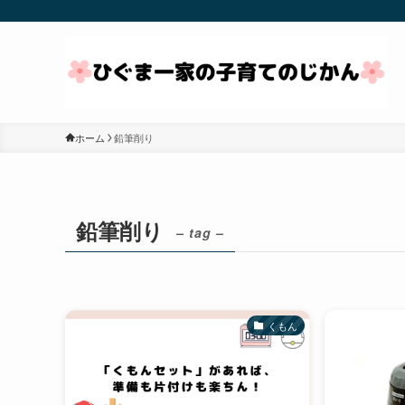
ホーム
鉛筆削り
鉛筆削り
– tag –
くもん