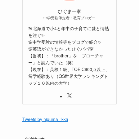
ひぐま一家
中学受験伴走者・教育ブロガー
🌸北海道で小4と年中の子育てに愛と情熱
を注ぐ✨
🌸中学受験の情報等をブログで紹介✨
🌸英語ができなかったひぐパパ🐻
【当初】：「brother」を「ブローチャ
ー」と読んでいた（笑）
【現在】：英検１級、TOEIC900点以上、
留学経験あり（QS世界大学ランキングト
ップ１０以内の大学）
Tweets by higuma_ikka