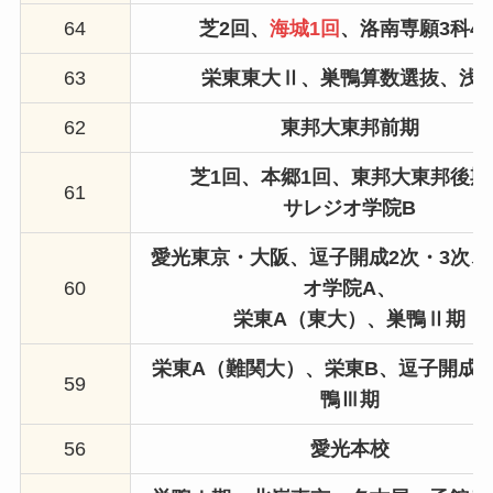
64
芝2回
、
海城1回
、
洛南専願3科4
63
栄東東大Ⅱ、巣鴨算数選抜、
浅
62
東邦大東邦前期
芝1回、
本郷1回、
東邦大東邦後期
61
サレジオ学院B
愛光東京・大阪、
逗子開成2次・3次、
60
オ学院A、
栄東
A（東大）
、巣鴨Ⅱ期
栄東A（難関大）、栄東B、逗子開成1
59
鴨Ⅲ期
56
愛光本校