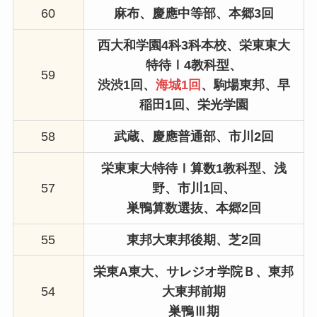
60
麻布、
慶應中等部、
本郷3回
西大和学園4科3科本校、
栄東東大
特待Ⅰ4教科型、
59
渋渋1回、
海城1回
、
駒場東邦、
早
稲田1回、
栄光学園
58
武蔵、
慶應普通部、市川2回
栄東東大特待Ⅰ算数1教科型、
浅
57
野、
市川1回、
巣鴨算数選抜、
本郷2回
55
東邦大東邦後期
、
芝2回
栄東A東大、
サレジオ学院Ｂ、
東邦
54
大東邦前期
巣鴨Ⅲ期