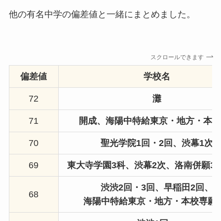
他の有名中学の偏差値と一緒にまとめました。
スクロールできます
偏差値
学校名
72
灘
71
開成
、海陽中特給東京・地方・本校
70
聖光学院1回・2回、
渋幕1次
69
東大寺学園3科、渋幕2次、洛南併願3
渋渋2回・3回、早稲田2回、
68
海陽中特給東京・地方・本校
専願