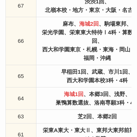
渋渋1回、
67
北嶺本校・地方・東京・大阪・名古
麻布、
海城2回
、駒場東邦、
栄光学園、栄東東大特待Ⅰ4科・算数
66
回、
西大和学園東京・札幌・東海・岡山・
福岡・沖縄
早稲田1回、
武蔵、
市川1回
、
65
西大和学園本校3科
・4科
海城1回
、本郷3回、
浅野、
64
巣鴨算数選抜、洛南専願3科・4
63
芝2回、
本郷2回
栄東A東大・東大Ⅱ、
東邦大東邦前期
61