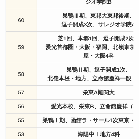
ジオ学院B
巣鴨Ⅲ期
、
東邦大東邦後期、
60
逗子開成3次、
サレジオ学院A
芝1回、
本郷1回、
逗子開成2次
59
愛光首都圏・大阪・福岡、
北嶺東京
屋・大阪4科
巣鴨Ⅱ期、逗子開成1次、
58
北嶺本校・地方、
立命館慶祥一般（
57
栄東A
難関大
56
愛光本校、
栄東B、
立命館慶祥（S
55
巣鴨Ⅰ期、函館ラ・サール1次東京・札
53
海陽中Ⅰ地方4科