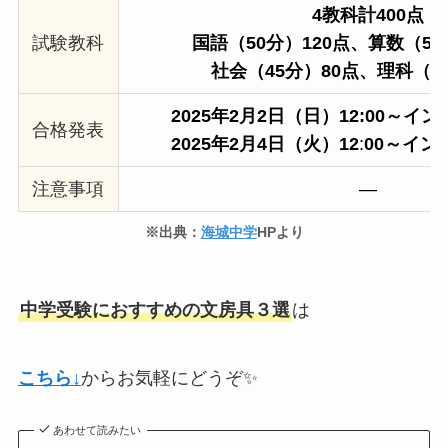
4教科計400点
試験教科
国語（50分）120点、
算数（50
社会（45分）80点、
理科（4
2025年2月2日（日）12:00～
合格発表
2025年2月4日（火）12
:
00～イン
注意事項
―
※出典：
海城中学
HPより
中学受験におすすめの文房具３選
は
こちら↓
からお気軽にどうぞ✨
あわせて読みたい