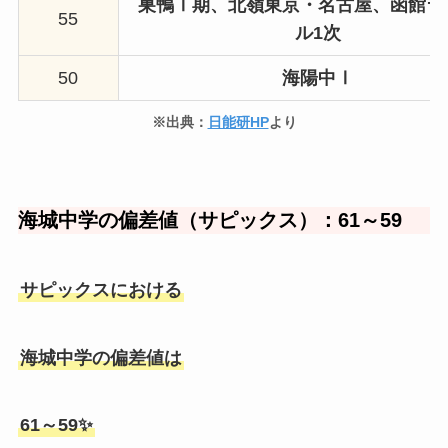
巣鴨Ⅰ期、北嶺東京・名古屋、
函館ラ
55
ル1次
50
海陽中Ⅰ
※出典：
日能研HP
より
海城中学の偏差値（サピックス）：61～59
サピックスにおける
海城中学の偏差値は
61～59✨