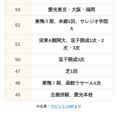
53
愛光東京・大阪
・福岡
巣鴨Ⅱ期、本郷1回、サレジオ学院
52
Ａ
栄東A難関大、逗子開成1次・2
51
次・3次
50
逗子開成3次
47
芝1回
46
巣鴨Ⅰ期、函館ラサール1次
45
北嶺併願、
愛光本校
※出典：
サピックスHP
より