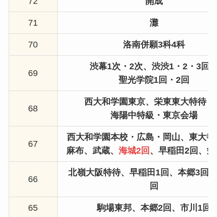
72
開成
71
灘
70
洛南併願3科4科
渋幕1次・2次、渋渋1・2・3回
69
聖光学院1回・2回
西大和学園東京、栄東東大特待Ⅰ
68
海陽中特級・東京会場
西大和学園本校・広島・岡山、
東大寺
67
麻布、
武蔵、
海城2回
、
早稲田2回、栄
北嶺大阪特待、
早稲田1回、本郷3回、
66
回
65
駒場東邦
、
本郷2回、
市川1回