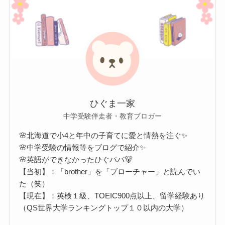
ひぐま一家
中学受験伴走者・教育ブロガー
🌸北海道で小4と年中の子育てに愛と情熱を注ぐ✨
🌸中学受験の情報等をブログで紹介✨
🌸英語ができなかったひぐパパ🐻
【当初】：「brother」を「ブローチャー」と読んでい
た（笑）
【現在】：英検１級、TOEIC900点以上、留学経験あり
（QS世界大学ランキングトップ１０以内の大学）