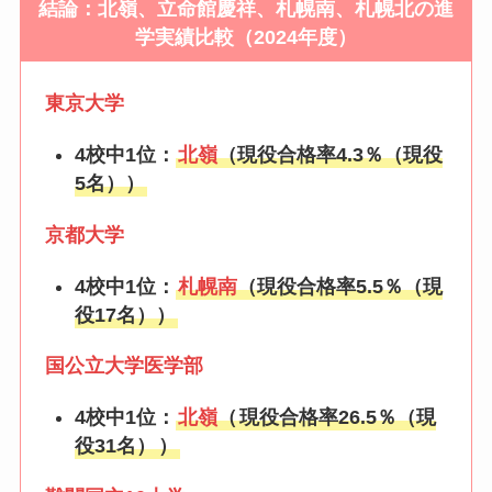
結論：北嶺、立命館慶祥、札幌南、札幌北の進
学実績比較（2024年度）
東京大学
4校中1位：
北嶺
（現役合格率4.3％（現役
5名））
京都大学
4校中1位：
札幌南
（現役合格率5.5％（現
役17名））
国公立大学医学部
4校中1位：
北嶺
（
現役合格率26.5％（現
役31名）
）