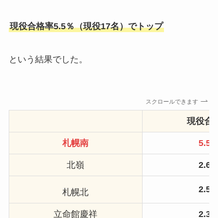
現役合格率5.5％（現役17名）でトップ
という結果でした。
スクロールできます
現役合
札幌南
5.5
北嶺
2.6
2.5
札幌北
立命館慶祥
2.3