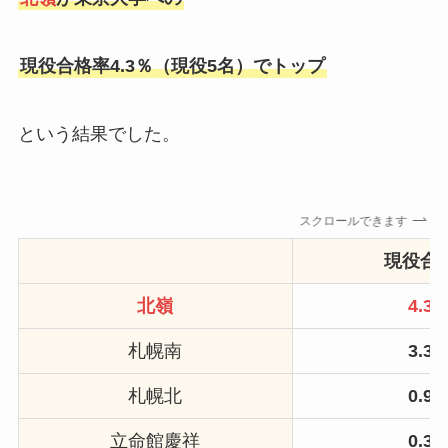
現役合格率4.3％（現役5名）でトップ
という結果でした。
スクロールできます
現役合
北嶺
4.3
札幌南
3.3
札幌北
0.9
立命館慶祥
0.3