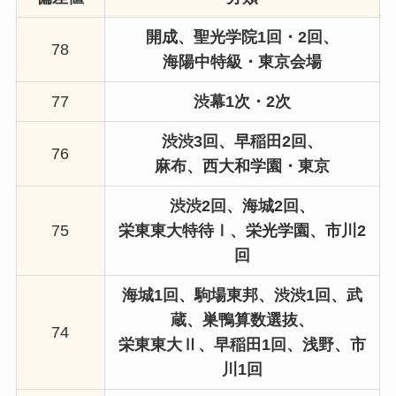
開成、
聖光学院1回・2回
、
78
海陽中特級・東京会場
77
渋幕1次・2次
渋渋3回、
早稲田2回、
76
麻布
、西大和学園・東京
渋渋2回、
海城2回、
75
栄東東大特待Ⅰ、
栄光学園、市川2
回
海城1回、駒場東邦、
渋
渋
1回、
武
蔵
、
巣鴨算数選抜、
74
栄東東大Ⅱ、早稲田1回、浅野、市
川1回