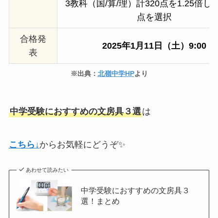
3教科（国/算/理）計320点を1.25倍した
点を選択
合格発
2025年1月11日（土）9:00
表
※出典：
北嶺中学HP
より
中学受験におすすめの文房具３選
は
こちら↓
からお気軽にどうぞ✨
あわせて読みたい
中学受験におすすめの文房具３
選！まとめ