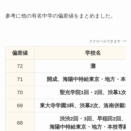
参考に他の有名中学の偏差値をまとめました。
スクロールできます
偏差値
学校名
72
灘
71
開成
、海陽中特給東京・地方・本校
70
聖光学院1回・2回、
渋幕1次
69
東大寺学園3科、渋幕2次、洛南併願3
渋渋2回・3回、早稲田2回、
68
海陽中特給東京・地方・本校
専願