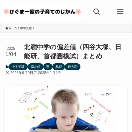
ホーム
中学受験
北嶺中学の偏差値（四谷大塚、日
2025
1/04
能研、首都圏模試）まとめ
中学受験
偏差値
塾
札幌
過去問
2023年9月9日
2025年1月4日