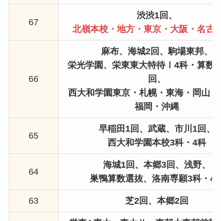
渋渋1回、
67
北嶺本校・地方・東京・大阪・名古
麻布、海城2回、駒場東邦、
栄光学園、栄東東大特待Ⅰ4科・算数
66
回、
西大和学園東京・札幌・東海・岡山・
福岡・沖縄
早稲田1回、
武蔵、
市川1回
、
65
西大和学園本校3科
・4科
海城1回、本郷3回、浅野、
64
巣鴨算数選抜、洛南専願3科・4
63
芝2回、
本郷2回