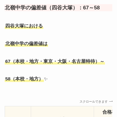
北嶺中学の偏差値（四谷大塚）：67～58
四谷大塚における
北嶺中学の偏差値は
67（本校・地方・東京・大阪・名古屋特待）～
58（本校・地方）
✨
スクロールできます
合格率