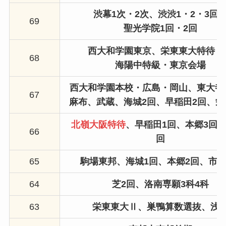
渋幕1次・2次、渋渋1・2・3回
69
聖光学院1回・2回
西大和学園東京、栄東東大特待Ⅰ
68
海陽中特級・東京会場
西大和学園本校・広島・岡山、
東大寺
67
麻布、武蔵、海城2回、早稲田2回、栄
北嶺大阪特待
、
早稲田1回、本郷3回、
66
回
65
駒場東邦
、
海城1回、
本郷2回、
市川
64
芝2回
、洛南専願3科4科
63
栄東東大Ⅱ、巣鴨算数選抜、
浅