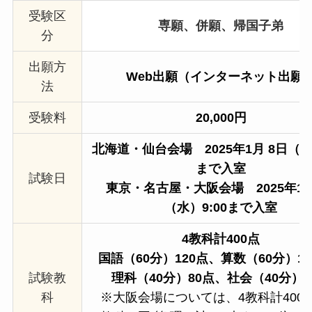
受験区
専願、併願、帰国子弟
分
出願方
Web出願（インターネット出願
法
受験料
20,000円
北海道・仙台会場
2025年1月 8日（水
まで入室
試験日
東京・名古屋・大阪会場
2025年1
（水）9:00まで入室
4教科計400点
国語（60分）120点、算数（60分）1
試験教
理科（40分）80点、社会（40分）8
科
※大阪会場については、4教科計400