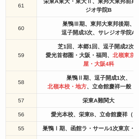
栄東A東大・東大Ⅱ、
東邦大東邦前期
61
ジオ学院B
巣鴨Ⅲ期
、
東邦大東邦後期、
60
逗子開成3次、
サレジオ学院A
芝1回、
本郷1回、
逗子開成2次
59
愛光首都圏・大阪・福岡、
北嶺東京
屋・大阪4科
巣鴨Ⅱ期、逗子開成1次、
58
北嶺本校・地方
、
立命館慶祥一般（
57
栄東A
難関大
56
愛光本校、
栄東B、
立命館慶祥（S
55
巣鴨Ⅰ期、函館ラ・サール1次東京・札