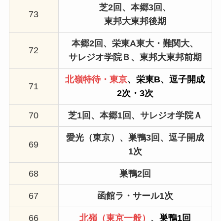
芝2回、本郷3回、
73
東邦大東邦後期
本郷2回、栄東A東大・難関大、
72
サレジオ学院Ｂ、
東邦大東邦前期
北嶺特待・東京
、栄東B、逗子開成
71
2次・3次
70
芝1回、本郷1回、サレジオ学院Ａ
愛光（東京）
、巣鴨3回、
逗子開成
69
1次
68
巣鴨2回
67
函館ラ・サール1次
66
北嶺（東京一般）
、巣鴨1回