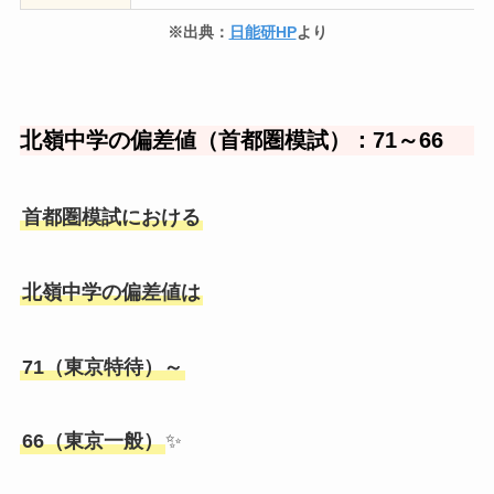
※出典：
日能研HP
より
北嶺中学の偏差値（首都圏模試）：71～66
首都圏模試における
北嶺中学の偏差値は
71（東京特待）～
66（東京一般）
✨