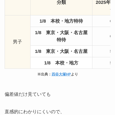
分類
2025年
値
1/8 本校・地方特待
6
1/8 東京・大阪・名古屋
6
特待
男子
1/8 東京・大阪・名古屋
5
1/8 本校・地方
5
※出典：
四谷大塚HP
より
偏差値だけ見ていても
直感的にわかりにくいので、