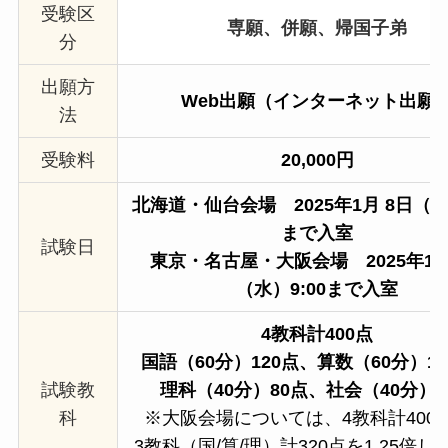
受験区
専願、併願、帰国子弟
分
出願方
Web出願（インターネット出願
法
受験料
20,000円
北海道・仙台会場
2025年1月 8日（水
まで入室
試験日
東京・名古屋・大阪会場
2025年1
（水）9:00まで入室
4教科計400点
国語（60分）120点、算数（60分）1
試験教
理科（40分）80点、社会（40分）8
科
※大阪会場については、4教科計400
3教科（国/算/理）計320点を1.25倍した