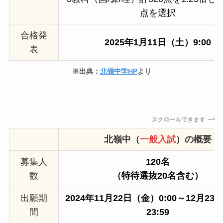
点を選択
合格発
2025年1月11日（土）9:00
表
※出典：
北嶺中学HP
より
スクロールできます
北嶺中（
一般入試
）の概要
募集人
120名
数
（特待
選抜
20名含む）
出願期
2024年11月22日（金）0:00～12月2
間
23:59