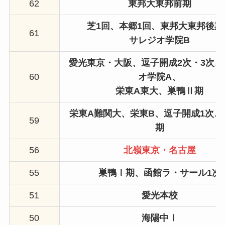
62
東邦大東邦前期
芝1回、
本郷1回、
東邦大東邦後期
61
サレジオ学院B
愛光東京・大阪、
逗子開成2次・3次、
60
オ学院A、
栄東
A東大
、巣鴨Ⅱ期
栄東A難関大、栄東B、逗子開成1次、
59
期
56
北嶺東京・名古屋
55
巣鴨Ⅰ期、
函館ラ・サール1次
51
愛光本校
50
海陽中Ⅰ