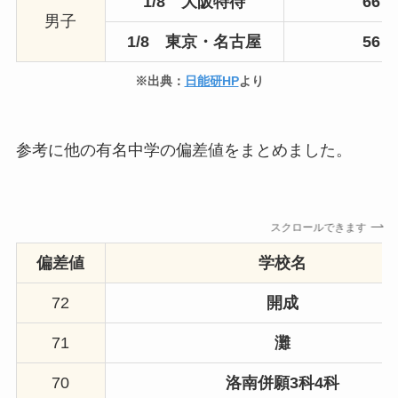
1/8 大阪特待
66
男子
1/8 東京・名古屋
56
※出典：
日能研HP
より
参考に他の有名中学の偏差値をまとめました。
スクロールできます
偏差値
学校名
72
開成
71
灘
70
洛南併願3科4科